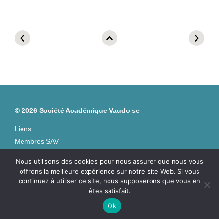
chevron_left
expand_less
chevron_right
© 2026 Société Académique Vaudoise
Liens
Membres SAV
Impressum et mentions légales
Nous utilisons des cookies pour nous assurer que nous vous
Contact
offrons la meilleure expérience sur notre site Web. Si vous
LinkedIn
continuez à utiliser ce site, nous supposerons que vous en
êtes satisfait.
Ok