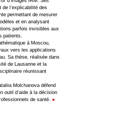
artir d’images IRM. Ses
t de l’explicabilité des
nte permettant de mesurer
modèles et en analysant
ions parfois invisibles aux
s patients.
mathématique à Moscou,
vaux vers les applications
au. Sa thèse, réalisée dans
sité de Lausanne et la
ciplinaire réunissant
ataliia Molchanova défend
 outil d’aide à la décision
ofessionnels de santé.
●