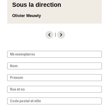
Sous la direction
Olivier Meuwly
chevron_left
chevron_right