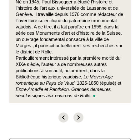
Né en 1945, Paul Bissegger a étudié l’histoire et
l’histoire de l’art aux universités de Lausanne et de
Genève. Il travaille depuis 1976 comme rédacteur de
l’inventaire scientifique du patrimoine monumental
vaudois. A ce titre, il a fait paraître en 1998, dans la
série des Monuments d’art et d’histoire de la Suisse,
un ouvrage fondamental consacré à la ville de
Morges ; il poursuit actuellement ses recherches sur
le district de Rolle.
Particulièrement intéressé par la première moitié du
XIXe siècle, l’auteur a de nombreuses autres
publications à son actif, notamment, dans la
Bibliothèque historique vaudoise,
Le Moyen Age
romantique au Pays
de Vaud
, 1825-1850 (épuisé) et
Entre Arcadie et Panthéon. Grandes
demeures
néoclassiques aux environs de Rolle
.
●
chevron_left
chevron_right