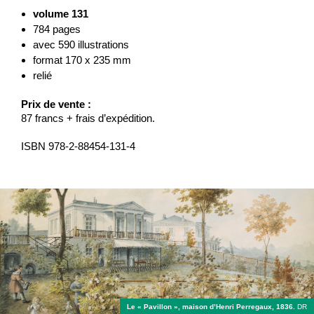
volume 131
784 pages
avec 590 illustrations
format 170 x 235 mm
relié
Prix de vente :
87 francs + frais d’expédition.
ISBN 978-2-88454-131-4
Le « Pavillon », maison d’Henri Perregaux, 1836.
DR